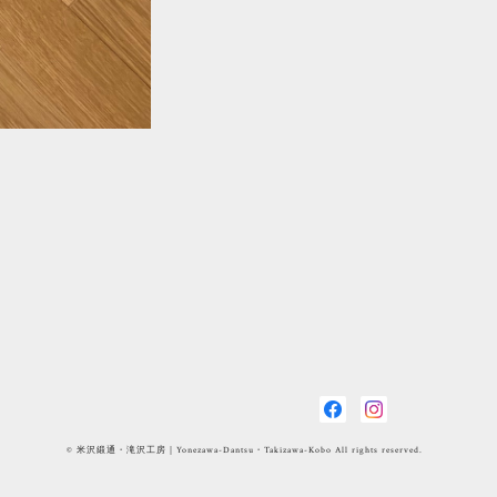
© 米沢緞通・滝沢工房｜Yonezawa-Dantsu・Takizawa-Kobo All rights reserved.