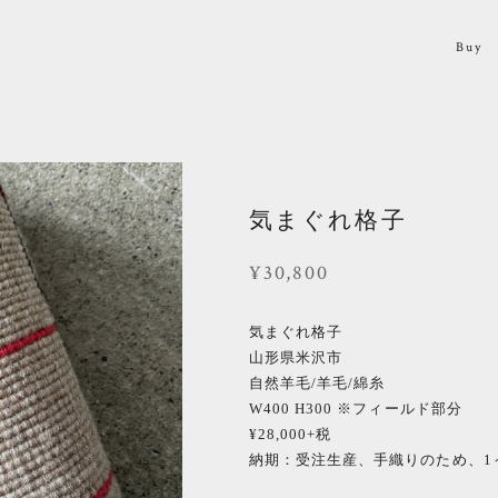
Buy
気まぐれ格子
¥30,800
気まぐれ格子
山形県米沢市
自然羊毛/羊毛/綿糸
W400 H300 ※フィールド部分
¥28,000+税
納期：受注生産、手織りのため、1