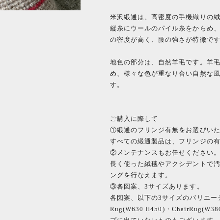
米沢緞通は、高密度の手機織りの
縦糸にウールのパイル糸をからめ
の密度が高く、腰の強さが特徴で
地色の部分は、自然羊毛です。羊
め、様々な色が重なり合い自然な
す。
ご購入に際して
①緞通のフリンジ有無をお選びい
すべての緞通製品は、フリンジの
②メンテナンスもお任せください
長く使った絨毯やアクシデントで
ングを行なえます。
③各図案、3サイズあります。
各図案、以下の3サイズのバリエー
Rug(W630 H450)・ChairRug(W