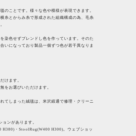
絨毯のことです。様々な色や模様が表現できます。
、横糸とからみ糸で形成された組織構成の為、毛糸
す。
毛を染色せずブレンドし色を作っています。そのた
風合いになっており製品一個ずつ色が若干異なりま
ただけます。
有無をお選びいただけます。
。
汚れてしまった絨毯は、米沢緞通で修理・クリーニ
ションがあります。
380 H380)・StoolRug(W400 H300)。ウェブショッ