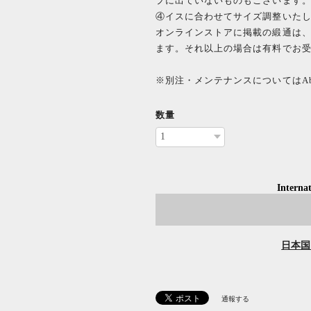
プに出ていないものもございます
④イスに合わせてサイズ調整いた
オンラインストアに掲載の緞通は、縦
ます。それ以上の場合は有料でお
※別注・メンテナンスについてはAb
数量
Internat
日本国
通報する