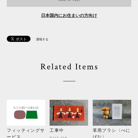
日本国内にお住まいの方向け
通報する
Related Items
フィッティングサ
工事中
革用ブラシ〈べに
ービス
ばな〉