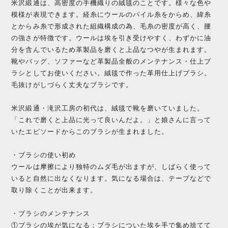
米沢緞通は、高密度の手機織りの絨毯のことです。様々な色や
模様が表現できます。経糸にウールのパイル糸をからめ、緯糸
とからみ糸で形成された組織構成の為、毛糸の密度が高く、腰
の強さが特徴です。ウールは埃を引き受けやすく、わずかに油
分を含んでいるため革製品を磨くと上品なつやが生まれます。
靴やバッグ、ソファーなど革製品全般のメンテナンス・仕上ブ
ラシとしてお使いください。絨毯で作った革用仕上げブラシ。
毛抜けがしづらく丈夫なブラシです。
米沢緞通・滝沢工房の初代は、絨毯で靴を磨いていました。
「これで磨くと上品に光って良いんだよ。」と娘さんに言って
いたエピソードからこのブラシが生まれました。
・ブラシの使い初め
ウールは摩擦により独特のムダ毛が出ますが、しばらく使って
いると自然に出なくなります。気になる場合は、テープなどで
取り除くことが出来ます。
・ブラシのメンテナンス
①ブラシの埃が気になる：ブラシについた埃を手で集め捨てて